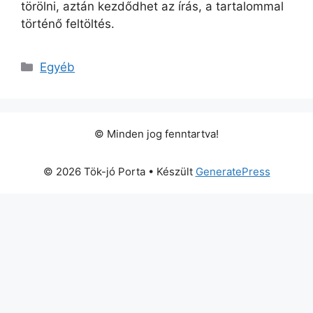
törölni, aztán kezdődhet az írás, a tartalommal
történő feltöltés.
Kategória
Egyéb
© Minden jog fenntartva!
© 2026 Tök-jó Porta
• Készült
GeneratePress