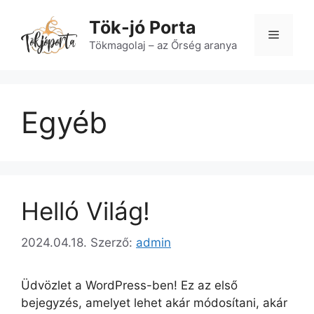
Kilépés
Tök-jó Porta
a
Menü
tartalomba
Tökmagolaj – az Őrség aranya
Egyéb
Helló Világ!
2024.04.18.
Szerző:
admin
Üdvözlet a WordPress-ben! Ez az első
bejegyzés, amelyet lehet akár módosítani, akár